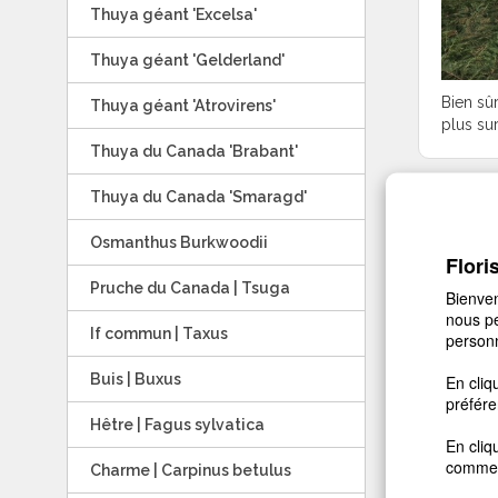
Thuya géant 'Excelsa'
Thuya géant 'Gelderland'
Bien sû
Thuya géant 'Atrovirens'
plus su
Thuya du Canada 'Brabant'
Thuya du Canada 'Smaragd'
Osmanthus Burkwoodii
Flori
Pruche du Canada | Tsuga
Bienven
nous pe
If commun | Taxus
personn
Buis | Buxus
En cliq
préfére
Hêtre | Fagus sylvatica
En cliq
comme 
Charme | Carpinus betulus