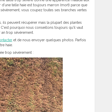
. Une taille trop sévère donne une apparence malade aux
ur d'une telle haie est toujours marron (mort) parce que
rop sévèrement, vous coupez toutes ses branches vertes
is, ils peuvent récupérer mais la plupart des plantes
 C'est pourquoi nous conseillons toujours qu'il vaut
ar an trop sévèrement.
ontacter
et de nous envoyer quelques photos. Parfois
re haie.
lée trop sévèrement :