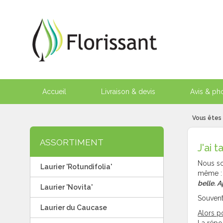
Accueil
Livraison & devis
Avis & pho
Vous êtes 
ASSORTIMENT
J'ai 
Nous so
Laurier 'Rotundifolia'
même 
belle. A
Laurier 'Novita'
Souvent,
Laurier du Caucase
Alors po