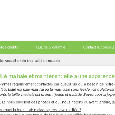
tos clients
Qualité & garantie
Contact & conseils
ici:
Accueil
» haie trop taillée > maladie
taillé ma haie et maintenant elle a une apparenc
mmes régulièrement contactés par quelqu'un qui a besoin de notre ai
:
"J
'ai taillé ma haie mais j'ai eu la mauvaise surprise de voir qu'elle est
près la taille, ma haie est brune / jaune et malade. Savez vous si je p
 ils nous envoient des photos et oui, nous notons qu'avant la taille, la 
urquoi la haie a l'air malade après l'avoir taillée ?