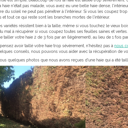
nse est simple, beaucoup de fois la haie est taillée trop sévèrement
a haie n'était pas malade, vous avez eu une belle haie dense, l'intérie
ère du soleil ne peut pas pénétrer à l'intérieur. Si vous les coupez t
s et tout ce qui reste sont les branches mortes de l'intérieur.
s variétés résistent bien à la taille, même si vous touchez le vieux bo
du mal à récupérer si vous coupez toutes ses feuilles saines et vertes.
 tailler votre haie 2 de 3 fois par an (légèrement), au lieu de 1 fois p
 pensez avoir taillé votre haie trop sévèrement, n'hésitez pas à
nous c
elques conseils, nous pouvons vous aider avec la récupération de vot
ous quelques photos que nous avons reçues d'une haie qui a été tail