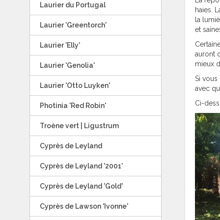
La répo
Laurier du Portugal
haies. L
la lumi
Laurier 'Greentorch'
et saine
Certaine
Laurier 'Elly'
auront 
mieux de
Laurier 'Genolia'
Si vous
Laurier 'Otto Luyken'
avec qu
Ci-dess
Photinia 'Red Robin'
Troène vert | Ligustrum
Cyprès de Leyland
Cyprès de Leyland '2001'
Cyprès de Leyland 'Gold'
Cyprès de Lawson 'Ivonne'