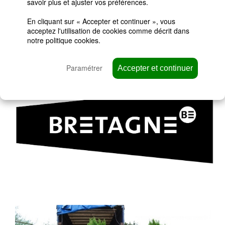
savoir plus et ajuster vos préférences.
Partenaire de la Marque Bretagne
SARL Florissant est fier d'être partenaire de la Marque
En cliquant sur « Accepter et continuer », vous
Bretagne. Une marque de territoire au service de l’attractivité
acceptez l'utilisation de cookies comme décrit dans
notre
politique cookies
.
de la Bretagne. Elle est conçue pour permettre à la région
d’être plus visible et attractive, en enrichissant et en
modernisant son image. Elle porte l’ image d’une Bretagne
Paramétrer
Accepter et continuer
moderne, innovante, créative et engagée pour répondre aux
enjeux d’un développement responsable et durable.