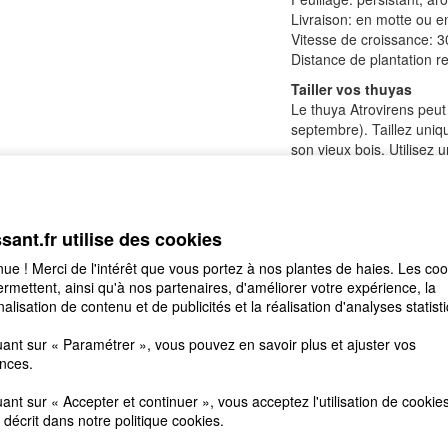
Livraison: en motte ou e
Vitesse de croissance: 
Distance de plantation
Tailler vos thuyas
Le thuya Atrovirens peut ê
septembre). Taillez uniqu
son vieux bois. Utilisez u
l'arbre. En taillant vos c
ramification dense et co
toute l'année.
ssant.fr utilise des cookies
ue ! Merci de l'intérêt que vous portez à nos plantes de haies. Les coo
rmettent, ainsi qu'à nos partenaires, d'améliorer votre expérience, la
alisation de contenu et de publicités et la réalisation d'analyses statist
uant sur « Paramétrer », vous pouvez en savoir plus et ajuster vos
nces.
uant sur « Accepter et continuer », vous acceptez l'utilisation de cookie
décrit dans notre
politique cookies
.