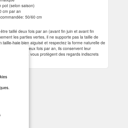
n pot (selon saison)
30 cm par an
 recommandée: 50/60 cm
tre taillé deux fois par an (avant fin juin et avant fin
ement les parties vertes, il ne supporte pas la taille de
n taille-haie bien aiguisé et respectez la forme naturelle de
onifères une ou deux fois par an, ils conservent leur
mpact pour qu'ils vous protègent des regards indiscrets
kies
iques.
s