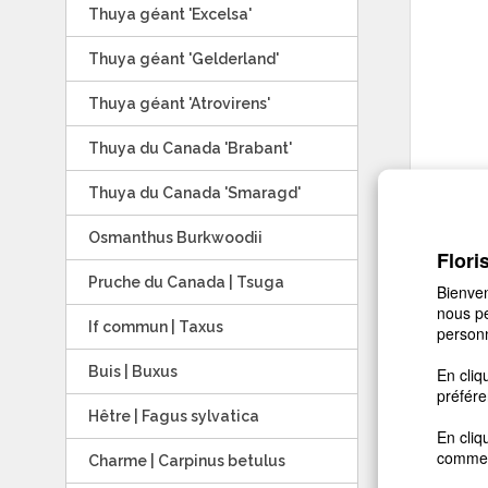
Thuya géant 'Excelsa'
Thuya géant 'Gelderland'
Thuya géant 'Atrovirens'
Thuya du Canada 'Brabant'
Thuya du Canada 'Smaragd'
Osmanthus Burkwoodii
Flori
Pruche du Canada | Tsuga
Bienven
nous pe
If commun | Taxus
personn
Buis | Buxus
En cliq
préfére
Hêtre | Fagus sylvatica
En cliq
comme 
Charme | Carpinus betulus