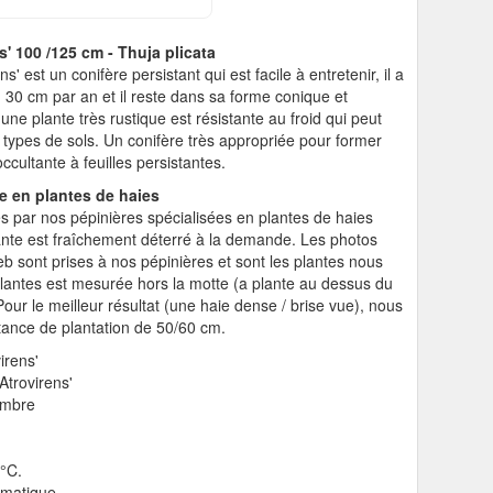
' 100 /125 cm - Thuja plicata
s' est un conifère persistant qui est facile à entretenir, il a
 30 cm par an et il reste dans sa forme conique et
une plante très rustique est résistante au froid qui peut
 types de sols. Un conifère très appropriée pour former
ccultante à feuilles persistantes.
ste en plantes de haies
es par nos pépinières spécialisées en plantes de haies
ante est fraîchement déterré à la demande. Les photos
eb sont prises à nos pépinières et sont les plantes nous
 plantes est mesurée hors la motte (a plante au dessus du
 Pour le meilleur résultat (une haie dense / brise vue), nous
tance de plantation de 50/60 cm.
irens'
Atrovirens'
ombre
5°C.
romatique