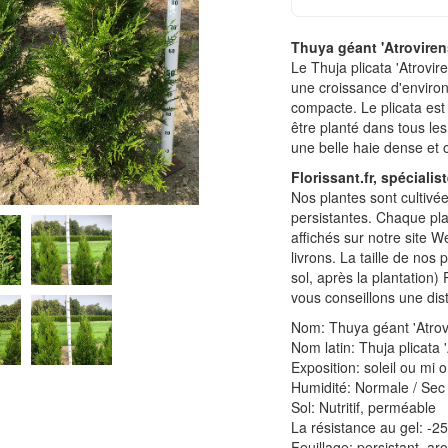
Thuya géant 'Atrovirens
Le Thuja plicata 'Atroviren
une croissance d'environ
compacte. Le plicata est 
être planté dans tous les
une belle haie dense et o
Florissant.fr, spéciali
Nos plantes sont cultivé
persistantes. Chaque pl
affichés sur notre site W
livrons. La taille de nos
sol, après la plantation)
vous conseillons une dis
Nom: Thuya géant 'Atrov
Nom latin: Thuja plicata '
Exposition: soleil ou mi 
Humidité: Normale / Sec
Sol: Nutritif, perméable
La résistance au gel: -2
Feuillage: persistant, a