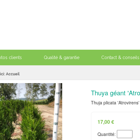
tos clients
Qualité & garantie
Contact & conseils
ici:
Accueil
Thuya géant 'Atro
Thuja plicata 'Atrovirens'
17,00 €
Quantité: